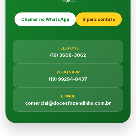
Chamar no WhatsApp
Ir para contato
TELEFONE
(19) 3608-3062
WHATSAPP
(19) 99294-8437
E-MAIL
comercial@docesfazendinha.com.br